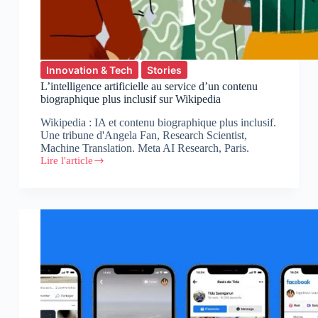
Innovation & Tech
Stories
L’intelligence artificielle au service d’un contenu
biographique plus inclusif sur Wikipedia
Wikipedia : IA et contenu biographique plus inclusif.
Une tribune d'Angela Fan, Research Scientist,
Machine Translation. Meta AI Research, Paris.
Lire l'article
L’intelligence
artificielle
au
service
d’un
contenu
biographique
plus
inclusif
sur
Wikipedia