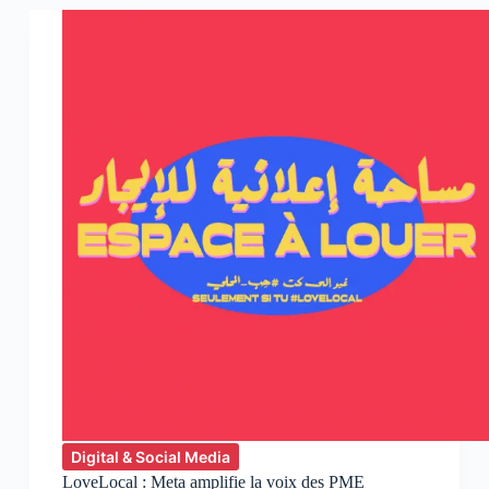
franchise
culte
débarque
sur
Facebook
Gaming
Digital & Social Media
LoveLocal : Meta amplifie la voix des PME