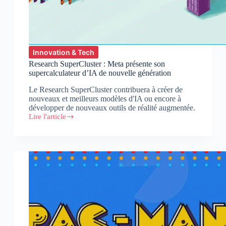
Innovation & Tech
Research SuperCluster : Meta présente son
supercalculateur d’IA de nouvelle génération
Le Research SuperCluster contribuera à créer de
nouveaux et meilleurs modèles d'IA ou encore à
développer de nouveaux outils de réalité augmentée.
Lire l'article
Research
SuperCluster :
Meta
présente
son
supercalculateur
d’IA
de
nouvelle
génération