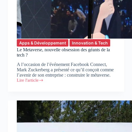
Apps & Développement
Innovation & Tech
Le Metaverse, nouvelle obsession des géants de la
tech ?
A l’occasion de l’événement Facebook Connect,
Mark Zuckerberg a présenté ce qu’il conçoit comme
l’avenir de son entreprise : construire le métaverse.
Lire l'article
Le
Metaverse,
nouvelle
obsession
des
géants
de
la
tech
?