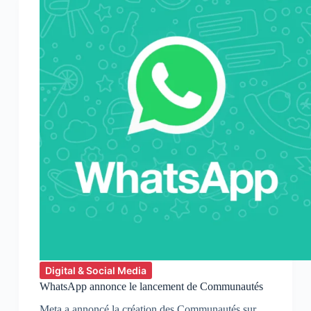
Meta
du
réalisme
visuel
Digital & Social Media
WhatsApp annonce le lancement de Communautés
Meta a annoncé la création des Communautés sur