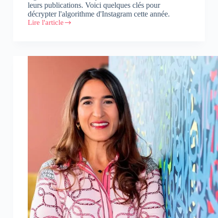
leurs publications. Voici quelques clés pour
décrypter l'algorithme d'Instagram cette année.
Lire l'article
Décrypter
l’algorithme
d’Instagram
en
2024
:
Guide
pratique