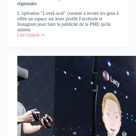
régionales
L’opération "LoveLocal" consiste à inviter les gens à
offrir un espace sur leurs profils Facebook et
Instagram pour faire la publicité de la PME qu'ils
aiment.
Lire l'article
LoveLocal
:
Meta
amplifie
la
voix
des
PME
régionales