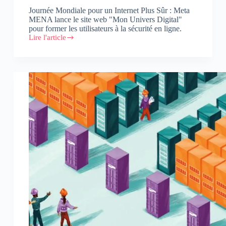
Journée Mondiale pour un Internet Plus Sûr : Meta
MENA lance le site web "Mon Univers Digital"
pour former les utilisateurs à la sécurité en ligne.
Lire l'article
Mon
Univers
Digital
:
Se
former
à
la
sécurité
en
ligne