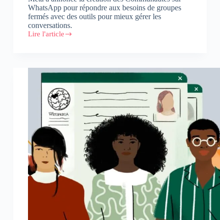
WhatsApp pour répondre aux besoins de groupes
fermés avec des outils pour mieux gérer les
conversations.
Lire l'article
WhatsApp
annonce
le
lancement
de
Communautés