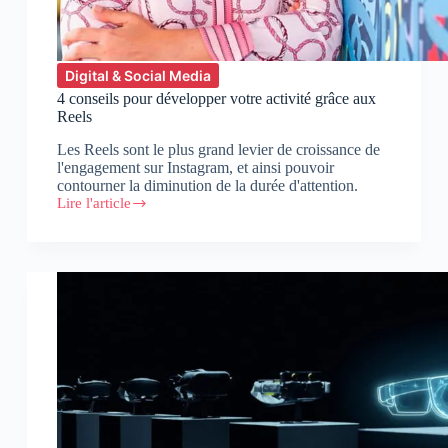
Digital & Social Media
4 conseils pour développer votre activité grâce aux
Reels
Les Reels sont le plus grand levier de croissance de
l'engagement sur Instagram, et ainsi pouvoir
contourner la diminution de la durée d'attention.
Lire l'article
4
conseils
pour
développer
votre
activité
grâce
aux
Reels