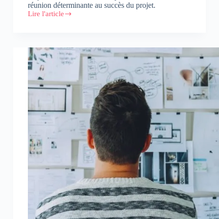
réunion déterminante au succès du projet.
Lire l'article
Kickoff
:
Réussissez
le
lancement
de
vos
projets