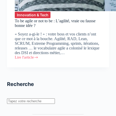
Innovation & Tech
To be agile or not to be : L’agilité, vraie ou fausse
bonne idée ?
« Soyez a-gi-le ! » : votre boss et vos clients n’ont
que ce mot à la bouche. Agilité, RAD, Lean,
SCRUM, Extreme Programming, sprints, itérations,
releases … le vocabulaire agile a colonisé le lexique
des DSI et directions métier,…
Lire l'article
To
be
agile
or
not
to
Recherche
be
:
L’agilité,
vraie
Rechercher
ou
fausse
bonne