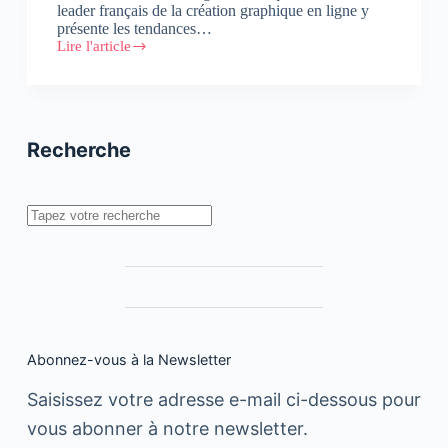
leader français de la création graphique en ligne y
présente les tendances…
Lire l'article
[INFOGRAPHIE]
Luxe
&
Web
Design
:
Recherche
Tendances,
Chiffres
Clés,
Conseils
Rechercher
Abonnez-vous à la Newsletter
Saisissez votre adresse e-mail ci-dessous pour
vous abonner à notre newsletter.