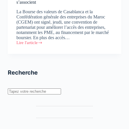
s’associent
La Bourse des valeurs de Casablanca et la
Confédération générale des entreprises du Maroc
(CGEM) ont signé, jeudi, une convention de
partenariat pour améliorer l’accès des entreprises,
notamment les PME, au financement par le marché
boursier. En plus des accès…
Lire l'article
La
#Bourse
de
#Casablanca
et
la
Recherche
#CGEM
s’associent
Rechercher