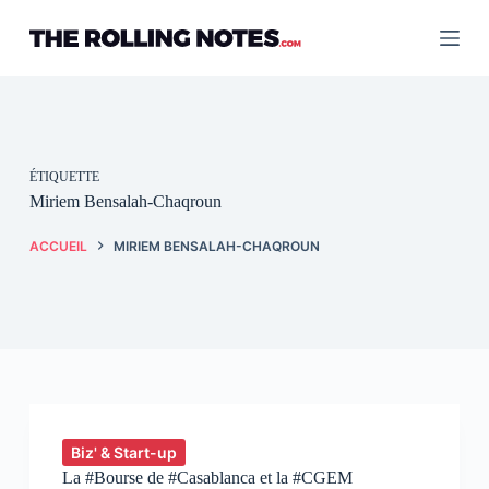
Passer
au
contenu
ÉTIQUETTE
Miriem Bensalah-Chaqroun
ACCUEIL
MIRIEM BENSALAH-CHAQROUN
Biz' & Start-up
La #Bourse de #Casablanca et la #CGEM