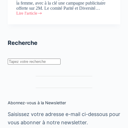
la femme, avec à la clé une campagne publicitaire
offerte sur 2M. Le comité Parité et Diversité…
Lire l'article
La
marque
Mio
remporte
la
première
Recherche
édition
du
Trophée
Tilila
Rechercher
Abonnez-vous à la Newsletter
Saisissez votre adresse e-mail ci-dessous pour
vous abonner à notre newsletter.