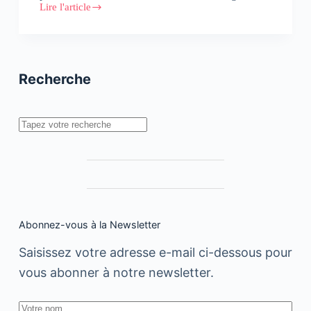
Lire l'article
Mon
Univers
Digital
:
Se
former
Recherche
à
la
sécurité
en
Rechercher
ligne
Abonnez-vous à la Newsletter
Saisissez votre adresse e-mail ci-dessous pour
vous abonner à notre newsletter.