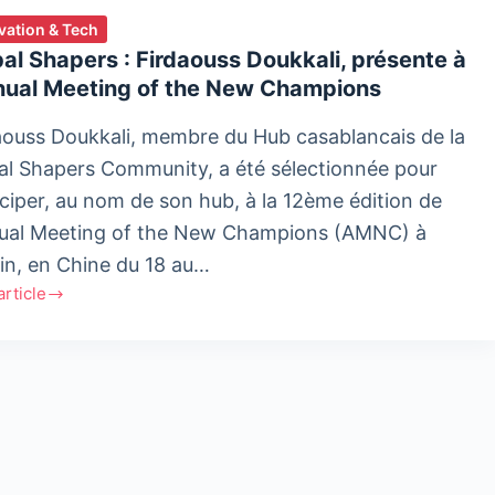
vation & Tech
al Shapers : Firdaouss Doukkali, présente à
nnual Meeting of the New Champions
aouss Doukkali, membre du Hub casablancais de la
al Shapers Community, a été sélectionnée pour
iciper, au nom de son hub, à la 12ème édition de
nual Meeting of the New Champions (AMNC) à
jin, en Chine du 18 au…
'article
l
ers
ouss
ali,
nte
al