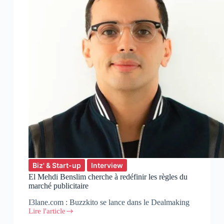
Biz' & Start-up
Interview
El Mehdi Benslim cherche à redéfinir les règles du
marché publicitaire
I3lane.com : Buzzkito se lance dans le Dealmaking
Lire l'article
El
Mehdi