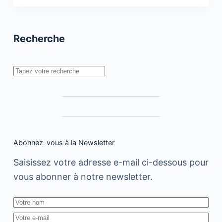
Benslim
cherche
à
redéfinir
Recherche
les
règles
du
marché
Rechercher
publicitaire
Abonnez-vous à la Newsletter
Saisissez votre adresse e-mail ci-dessous pour
vous abonner à notre newsletter.