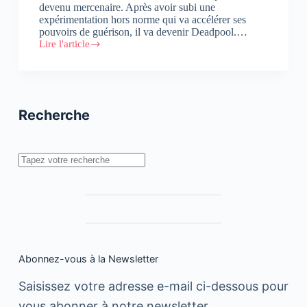
devenu mercenaire. Après avoir subi une
expérimentation hors norme qui va accélérer ses
pouvoirs de guérison, il va devenir Deadpool.…
Lire l'article
DEADPOOL
:
Découvrez
la
bande
annonce
Recherche
RED
BAND
officielle.
Rechercher
Abonnez-vous à la Newsletter
Saisissez votre adresse e-mail ci-dessous pour
vous abonner à notre newsletter.