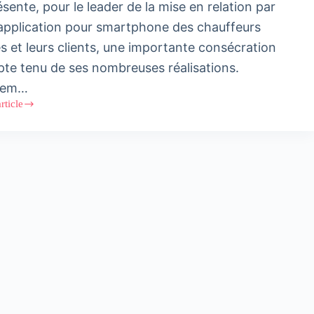
sente, pour le leader de la mise en relation par
application pour smartphone des chauffeurs
és et leurs clients, une importante consécration
te tenu de ses nombreuses réalisations.
eem…
article
emTurns5
m
e
rsaire