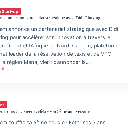
& Start-up
 annonce un partenariat stratégique avec Didi Chuxing
em annonce un partenariat stratégique avec Didi
ing pour accélérer son innovation à travers le
n Orient et l’Afrique du Nord. Careem, plateforme
rnet leader de la réservation de taxis et de VTC
 la région Mena, vient d’annoncer la…
article
m
ce
ariat
gique
ng
ies
emTurns5 : Careem célèbre son 5ème anniversaire
em souffle sa 5ème bougie ! Fêter ses 5 ans