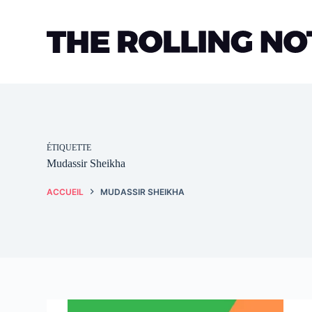
Passer
au
contenu
ÉTIQUETTE
Mudassir Sheikha
ACCUEIL
MUDASSIR SHEIKHA