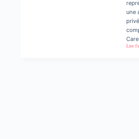
repré
une 
priv
comp
Car
Lire l'
#Care
:
Caree
célèbr
son
5ème
annive