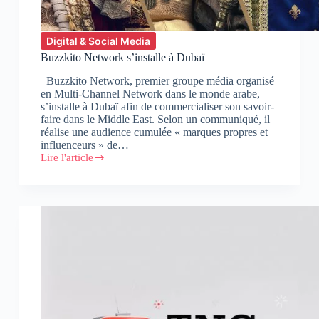
Digital & Social Media
Buzzkito Network s’installe à Dubaï
Buzzkito Network, premier groupe média organisé
en Multi-Channel Network dans le monde arabe,
s’installe à Dubaï afin de commercialiser son savoir-
faire dans le Middle East. Selon un communiqué, il
réalise une audience cumulée « marques propres et
influenceurs » de…
Lire l'article
Buzzkito
Network
s’installe
à
Dubaï