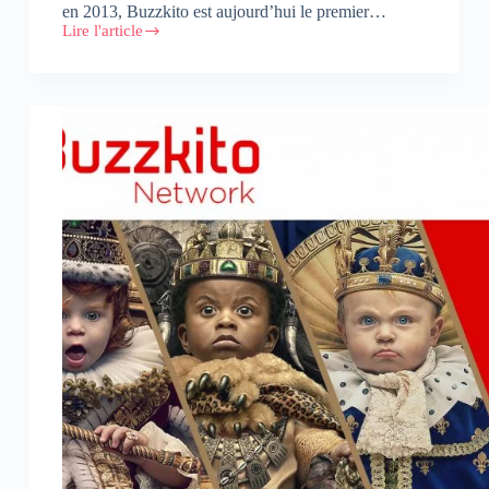
en 2013, Buzzkito est aujourd’hui le premier…
Lire l'article
Buzzkito,
un
média
« Data
and
Psychology
Driven »