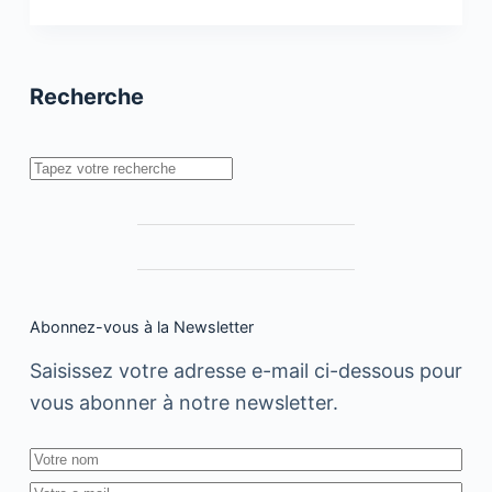
–
The
Next
Clic
:
Recherche
1ère
agence
marocaine
partenaire
Rechercher
YouTube
référencé
comme
Multi-
Channel
Network
Abonnez-vous à la Newsletter
Saisissez votre adresse e-mail ci-dessous pour
vous abonner à notre newsletter.