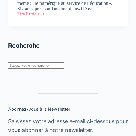
thème : «le numérique au service de l’éducation».
Six ans après son lancement, inwi Days…
Lire l'article
inwi
Days
2018
:
Découvrez
tous
Recherche
les
intervenants
de
la
Rechercher
journée
Abonnez-vous à la Newsletter
Saisissez votre adresse e-mail ci-dessous pour
vous abonner à notre newsletter.