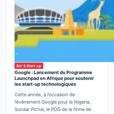
à
passer
au
numérique
Biz' & Start-up
Google : Lancement du Programme
Launchpad en Afrique pour soutenir
les start-up technologiques
Cette année, à l’occasion de
l’événement Google pour le Nigeria,
Sundar Pichai, le PDG de la firme de