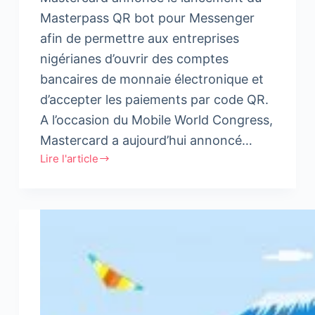
Masterpass QR bot pour Messenger
afin de permettre aux entreprises
nigérianes d’ouvrir des comptes
bancaires de monnaie électronique et
d’accepter les paiements par code QR.
A l’occasion du Mobile World Congress,
Mastercard a aujourd’hui annoncé…
Lire l'article
Mastercard
utilise
Facebook
Messenger
pour
aider
les
petites
entreprises