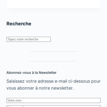
Infographies
:
5
chiffres
Recherche
sur
le
e-
Rechercher
commerce
au
Maroc
et
en
Afrique
Abonnez-vous à la Newsletter
Saisissez votre adresse e-mail ci-dessous pour
vous abonner à notre newsletter.