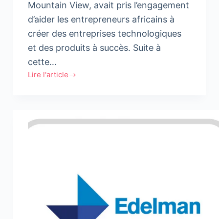
Mountain View, avait pris l’engagement
d’aider les entrepreneurs africains à
créer des entreprises technologiques
et des produits à succès. Suite à
cette…
Lire l'article
Google
:
Lancement
du
Programme
Launchpad
en
Afrique
pour
soutenir
les
start-