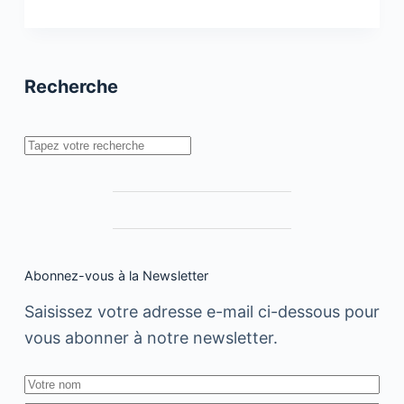
investit
le
marché
du
véhicule
Recherche
d’occasion
Rechercher
Abonnez-vous à la Newsletter
Saisissez votre adresse e-mail ci-dessous pour
vous abonner à notre newsletter.