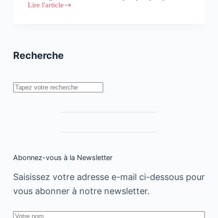
Lire l'article
Facebook
censure
momentanément
une
photo
d’oignons
Recherche
!
Rechercher
Abonnez-vous à la Newsletter
Saisissez votre adresse e-mail ci-dessous pour
vous abonner à notre newsletter.