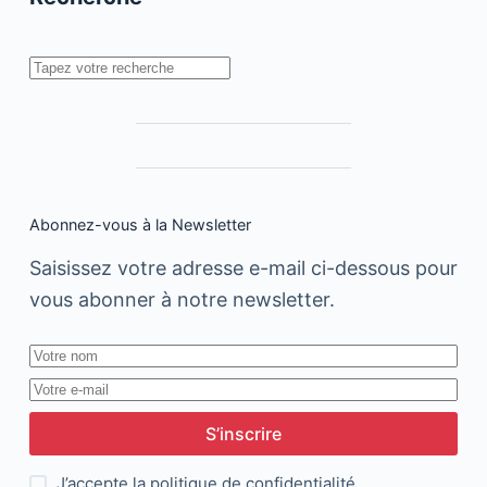
Journal
du
Cosmos
derrière
Rechercher
le
buzz
du
cosmonaute
Abonnez-vous à la Newsletter
Saisissez votre adresse e-mail ci-dessous pour
vous abonner à notre newsletter.
S’inscrire
J’accepte la
politique de confidentialité