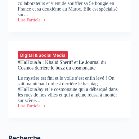
collaborateurs et vient de souffler sa 5e bougie en
France et sa deuxième au Maroc. Elle est spécialisé
sur…
Lire l'article
#TweetCoffee
:
Interview
de
Loic
Bourdon,
Directeur
Digital & Social Media
de
#HaHouaJa ! Khalid Sheriff et Le Journal du
On
Cosmos derrière le buzz du cosmonaute
Prend
Un
Le mystère est fini et le voile s’est enfin levé ! On
Café
sait maintenant qui est derrière le hashtag
Maroc
#HaHouaJay et le cosmonaute qui a débarqué dans
les rues de nos villes et qui a même réussi à monter
sur scène…
Lire l'article
#HaHouaJa
!
Khalid
Sheriff
et
Le
Recherche