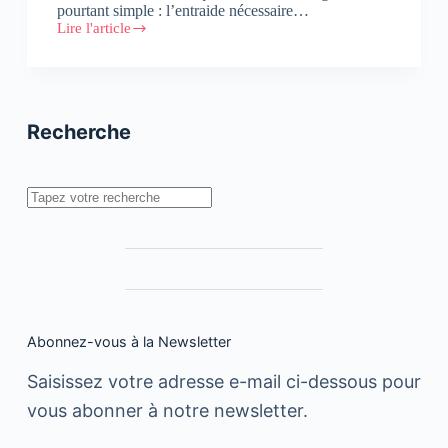
pourtant simple : l’entraide nécessaire…
Lire l'article
MIO
:
Rencontre
avec
les
équipes
Recherche
de
Rapp
Maroc
Rechercher
Abonnez-vous à la Newsletter
Saisissez votre adresse e-mail ci-dessous pour
vous abonner à notre newsletter.