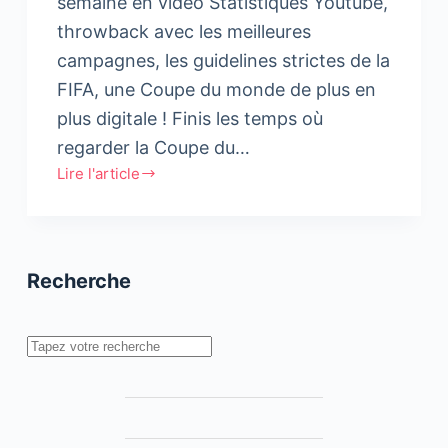
semaine en vidéo Statistiques Youtube,
throwback avec les meilleures
campagnes, les guidelines strictes de la
FIFA, une Coupe du monde de plus en
plus digitale ! Finis les temps où
regarder la Coupe du…
Lire l'article
Coupe
du
monde
:
Recherche
tour
d’horizon
digital
Rechercher