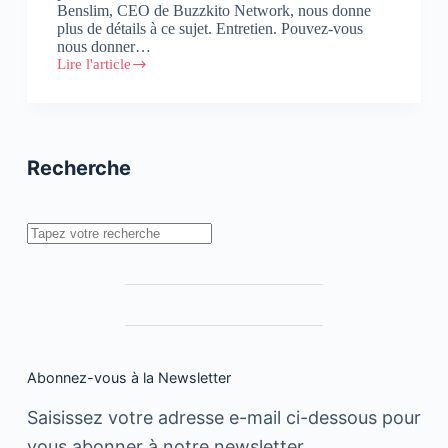
Benslim, CEO de Buzzkito Network, nous donne
plus de détails à ce sujet. Entretien. Pouvez-vous
nous donner…
Lire l'article
El
Mehdi
Benslim,
fait
le
point
Recherche
sur
le
Business
Model
Rechercher
de
Buzzkito
Network
Abonnez-vous à la Newsletter
Saisissez votre adresse e-mail ci-dessous pour
vous abonner à notre newsletter.