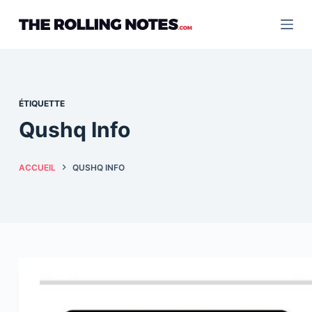
Passer
au
contenu
ÉTIQUETTE
Qushq Info
ACCUEIL
QUSHQ INFO