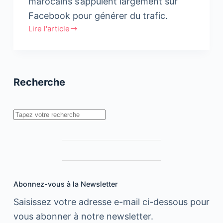
marocains s’appuient largement sur
Facebook pour générer du trafic.
Lire l'article
Sources
de
trafic
des
Recherche
médias
au
Maroc
Rechercher
Abonnez-vous à la Newsletter
Saisissez votre adresse e-mail ci-dessous pour
vous abonner à notre newsletter.