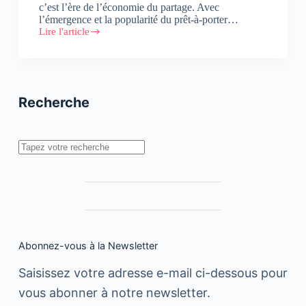
c’est l’ère de l’économie du partage. Avec
l’émergence et la popularité du prêt-à-porter…
Lire l'article
Quand
le
prêt-
à-
porter
connecté
Recherche
et
la
mode
se
Rechercher
rencontrent
Abonnez-vous à la Newsletter
Saisissez votre adresse e-mail ci-dessous pour
vous abonner à notre newsletter.