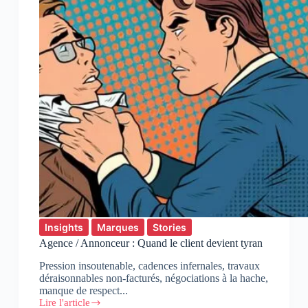
Insights
Marques
Stories
Agence / Annonceur : Quand le client devient tyran
Pression insoutenable, cadences infernales, travaux
déraisonnables non-facturés, négociations à la hache,
manque de respect...
Lire l'article
Agence