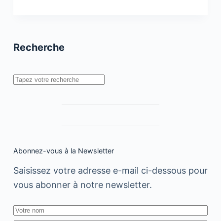
/
Annonceur
:
Quand
le
Recherche
client
devient
tyran
Rechercher
Abonnez-vous à la Newsletter
Saisissez votre adresse e-mail ci-dessous pour
vous abonner à notre newsletter.