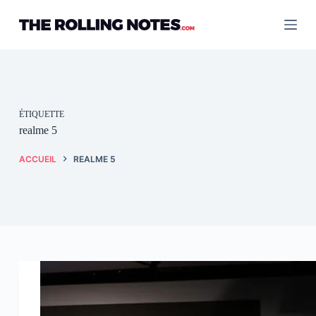
Passer
au
contenu
ÉTIQUETTE
realme 5
ACCUEIL
REALME 5