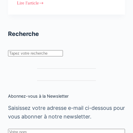
Lire l'article
Lancement
du
realme
XT,
du
realme
Recherche
C2
et
du
realme
Rechercher
5
Abonnez-vous à la Newsletter
Saisissez votre adresse e-mail ci-dessous pour
vous abonner à notre newsletter.