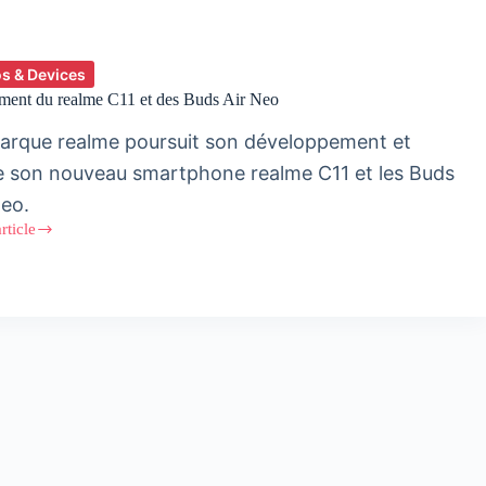
s & Devices
ment du realme C11 et des Buds Air Neo
arque realme poursuit son développement et
e son nouveau smartphone realme C11 et les Buds
Neo.
article
ment
e