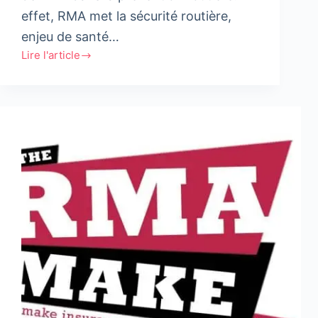
effet, RMA met la sécurité routière,
enjeu de santé…
Lire l'article
RMA
mise
sur
un
partenariat
pro-
actif
avec
le
CNPAC