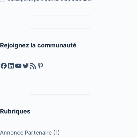
Rejoignez la communauté
Facebook
LinkedIn
YouTube
Twitter
Feed RSS
Pinterest
Rubriques
Annonce Partenaire
(1)