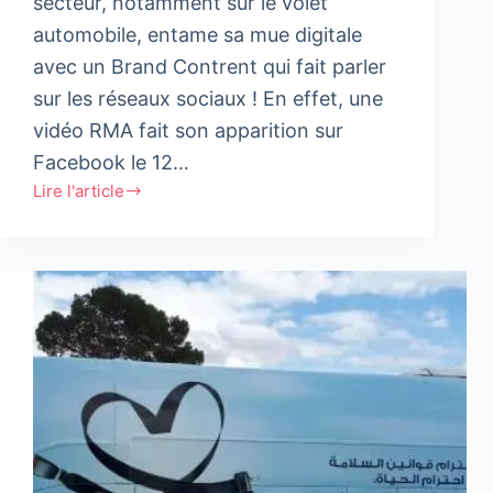
secteur, notamment sur le volet
automobile, entame sa mue digitale
avec un Brand Contrent qui fait parler
sur les réseaux sociaux ! En effet, une
vidéo RMA fait son apparition sur
Facebook le 12…
Lire l'article
RMA
Assurance
entame
sa
mue
digitale
avec
un
contenu
atypique