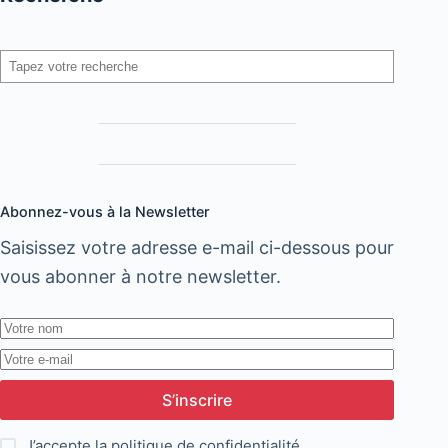
via
le
Rechercher
site
Clicassur.ma
Abonnez-vous à la Newsletter
Saisissez votre adresse e-mail ci-dessous pour
vous abonner à notre newsletter.
S’inscrire
J’accepte la
politique de confidentialité