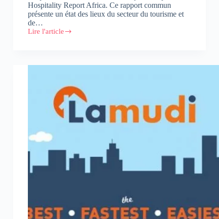
Hospitality Report Africa. Ce rapport commun
présente un état des lieux du secteur du tourisme et
de…
Lire l'article
AccorHotels
et
Jumia
Travel
présentent
l’Hospitality
Report
Africa
2017