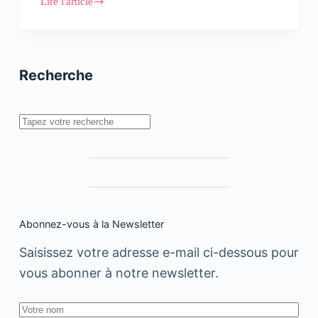
Lire l'article
#Interview
:
Fanny
Ponce,
Managing
Director
Recherche
de
Kaymu
en
Afrique
Rechercher
du
Nord
Abonnez-vous à la Newsletter
Saisissez votre adresse e-mail ci-dessous pour
vous abonner à notre newsletter.