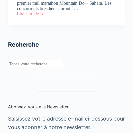
premier trail marathon Mountain Do – Sahara. Les
concurrents brésiliens auront à…
Lire l'article
Mountain
Do
:
300
athlètes
brésiliens
Recherche
sous
le
soleil
du
Rechercher
Sahara
Abonnez-vous à la Newsletter
Saisissez votre adresse e-mail ci-dessous pour
vous abonner à notre newsletter.