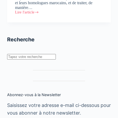
et leurs homologues marocains, et de traiter, de
manière…
Lire l'article
Avito.ma
accueille
le
Forum
d’Affaires
Nordique
Recherche
Rechercher
Abonnez-vous à la Newsletter
Saisissez votre adresse e-mail ci-dessous pour
vous abonner à notre newsletter.