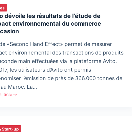
ies
o dévoile les résultats de l’étude de
mpact environnemental du commerce
ccasion
ude «Second Hand Effect» permet de mesurer
pact environnemental des transactions de produits
econde main effectuées via la plateforme Avito.
17, les utilisateurs d’Avito ont permis
onomiser l’émission de près de 366.000 tonnes de
au Maroc. La…
'article
le
ats
& Start-up