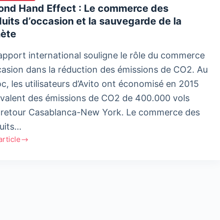
e
ond Hand Effect : Le commerce des
uits d’occasion et la sauvegarde de la
ct
nète
onnemental
apport international souligne le rôle du commerce
erce
casion dans la réduction des émissions de CO2. Au
asion
c, les utilisateurs d’Avito ont économisé en 2015
uivalent des émissions de CO2 de 400.000 vols
r-retour Casablanca-New York. Le commerce des
uits…
'article
nd
erce