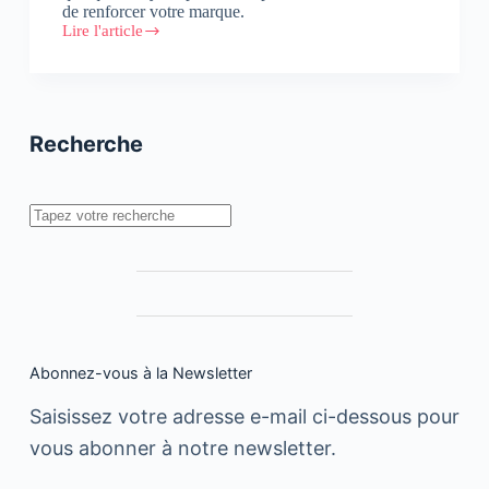
de renforcer votre marque.
Lire l'article
Pourquoi
engager
une
agence
de
communication
Recherche
améliore
votre
image
de
Rechercher
marque
?
Abonnez-vous à la Newsletter
Saisissez votre adresse e-mail ci-dessous pour
vous abonner à notre newsletter.