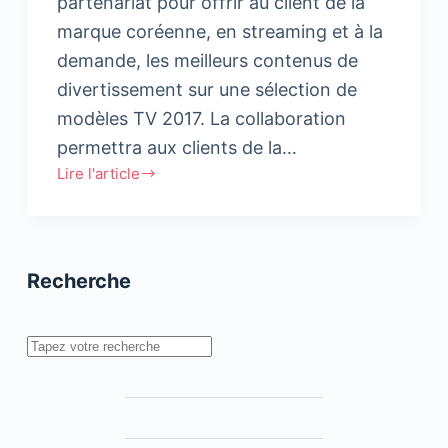
partenariat pour offrir au client de la
marque coréenne, en streaming et à la
demande, les meilleurs contenus de
divertissement sur une sélection de
modèles TV 2017. La collaboration
permettra aux clients de la…
Lire l'article
LG
et
MBC
introduisent
Recherche
la
VOD
Shahid
Rechercher
Plus
au
Maroc