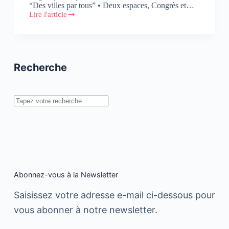
“Des villes par tous” • Deux espaces, Congrès et…
Lire l'article
2ème
édition
de
Smart
City
Expo
Recherche
Casablanca
Rechercher
Abonnez-vous à la Newsletter
Saisissez votre adresse e-mail ci-dessous pour
vous abonner à notre newsletter.