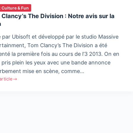
 Culture & Fun
Clancy’s The Division : Notre avis sur la
a
é par Ubisoft et développé par le studio Massive
rtainment, Tom Clancy’s The Division a été
enté la première fois au cours de l’3 2013. On en
t pris plein les yeux avec une bande annonce
rbement mise en scène, comme…
'article
y’s
ion