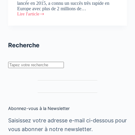
lancée en 2015, a connu un succès très rapide en
Europe avec plus de 2 millions de…
Lire l'article
Lancement
au
Maroc
de
la
marque
Recherche
de
smartphones
Echo
Mobiles
Rechercher
Abonnez-vous à la Newsletter
Saisissez votre adresse e-mail ci-dessous pour
vous abonner à notre newsletter.