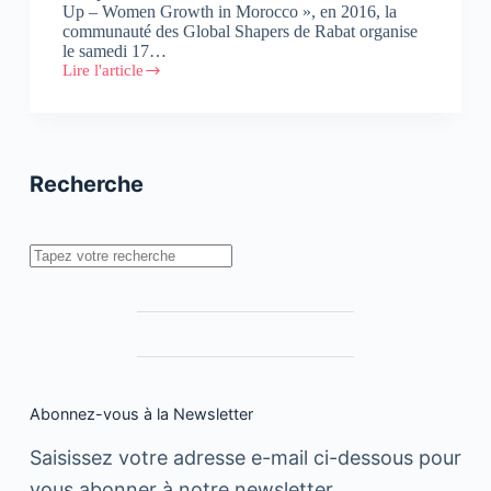
Up – Women Growth in Morocco », en 2016, la
communauté des Global Shapers de Rabat organise
le samedi 17…
Lire l'article
La
Communauté
des
Global
Shapers
de
Recherche
Rabat
lance
la
deuxième
Rechercher
édition
du
programme
Start
Me
Up
Abonnez-vous à la Newsletter
Saisissez votre adresse e-mail ci-dessous pour
vous abonner à notre newsletter.