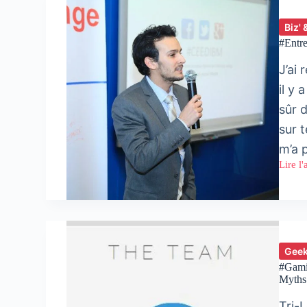
Biz' 
#Entre
J’ai
il y
sûr d
sur 
m’a 
Lire l'
#Entre
:
Interv
d’Oth
Mdide
CEO
d’Infin
Geek
#Gamin
Myths
Tri-