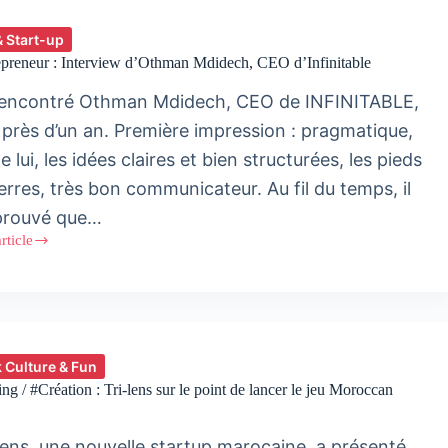
& Start-up
preneur : Interview d’Othman Mdidech, CEO d’Infinitable
 rencontré Othman Mdidech, CEO de INFINITABLE,
 a près d’un an. Première impression : pragmatique,
e lui, les idées claires et bien structurées, les pieds
terres, très bon communicateur. Au fil du temps, il
prouvé que…
article
preneur
iew
man
ch,
itable
 Culture & Fun
g / #Création : Tri-lens sur le point de lancer le jeu Moroccan
Lens, une nouvelle startup marocaine, a présenté