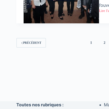
l’ou
Lire l'
Startu
Weeke
Tange
:
un
podiu
100
%
1
2
PRÉCÉDENT
fémini
Toutes nos rubriques :
Ma