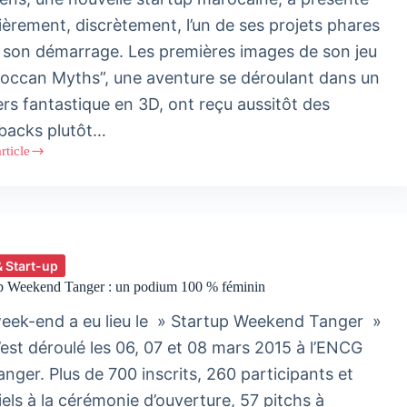
ièrement, discrètement, l’un de ses projets phares
 son démarrage. Les premières images de son jeu
occan Myths”, une aventure se déroulant dans un
ers fantastique en 3D, ont reçu aussitôt des
backs plutôt…
article
ng
ion
& Start-up
up Weekend Tanger : un podium 100 % féminin
eek-end a eu lieu le » Startup Weekend Tanger »
s’est déroulé les 06, 07 et 08 mars 2015 à l’ENCG
can
anger. Plus de 700 inscrits, 260 participants et
iels à la cérémonie d’ouverture, 57 pitchs à