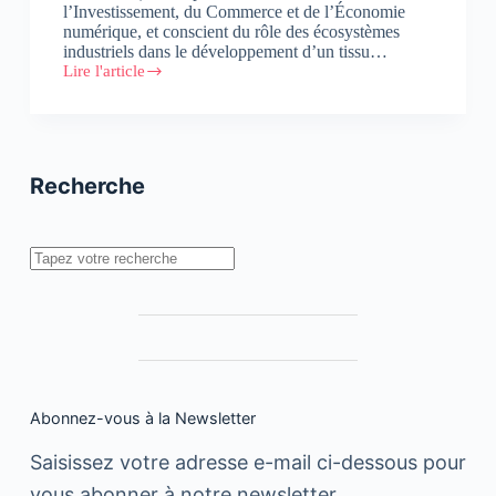
l’Investissement, du Commerce et de l’Économie
numérique, et conscient du rôle des écosystèmes
industriels dans le développement d’un tissu…
Lire l'article
Écosystèmes
Donneurs
d’Ordres-
Fournisseurs
:
des
Recherche
modèles
pragmatiques
face
aux
Rechercher
délais
de
paiement
Abonnez-vous à la Newsletter
Saisissez votre adresse e-mail ci-dessous pour
vous abonner à notre newsletter.