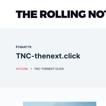
Passer
au
contenu
ÉTIQUETTE
TNC-thenext.click
ACCUEIL
TNC-THENEXT.CLICK