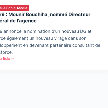
tal & Social Media
r9 : Mounir Bouchiha, nommé Directeur
ral de l’agence
9 annonce la nomination d'un nouveau DG et
ce également un nouveau virage dans son
loppement en devenant partenaire consultant de
sforce.
'article
9
r
iha,
mé
teur
al
nce