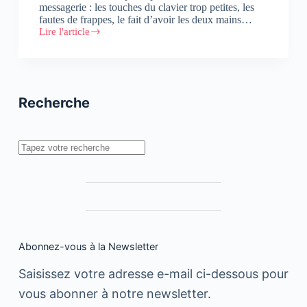
messagerie : les touches du clavier trop petites, les
fautes de frappes, le fait d’avoir les deux mains…
Lire l'article
Blocage
VoiP
au
Maroc
:
« Tribe »
Recherche
offre
une
alternative
à
Rechercher
Skype,
Whatsapp
et
Viber
Abonnez-vous à la Newsletter
Saisissez votre adresse e-mail ci-dessous pour
vous abonner à notre newsletter.