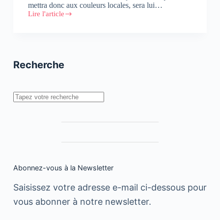
mettra donc aux couleurs locales, sera lui…
Lire l'article
Le
Journal
du
Golf
:
l’édition
Recherche
marocaine
débarque
Rechercher
Abonnez-vous à la Newsletter
Saisissez votre adresse e-mail ci-dessous pour
vous abonner à notre newsletter.