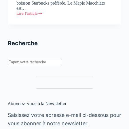
boisson Starbucks préférée. Le Maple Macchiato
est…
Lire l'article
Ce
printemps,
Starbucks
lance
le
Trio
Recherche
Macchiato
Rechercher
Abonnez-vous à la Newsletter
Saisissez votre adresse e-mail ci-dessous pour
vous abonner à notre newsletter.