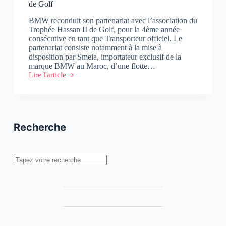
de Golf
BMW reconduit son partenariat avec l’association du
Trophée Hassan II de Golf, pour la 4ème année
consécutive en tant que Transporteur officiel. Le
partenariat consiste notamment à la mise à
disposition par Smeia, importateur exclusif de la
marque BMW au Maroc, d’une flotte…
Lire l'article
BMW,
Transporteur
Officiel
du
Trophée
Hassan
Recherche
II
de
Golf
Rechercher