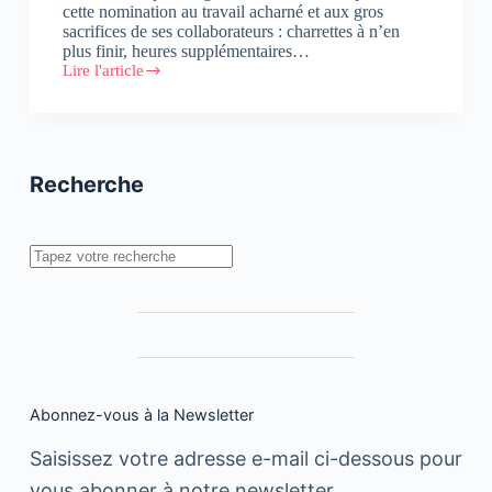
cette nomination au travail acharné et aux gros
sacrifices de ses collaborateurs : charrettes à n’en
plus finir, heures supplémentaires…
Lire l'article
#Vidéo
:
Une
agence
de
pub
Recherche
offre
un
cadeau
hors
Rechercher
normes
à
ses
collaborateurs
!
Abonnez-vous à la Newsletter
Saisissez votre adresse e-mail ci-dessous pour
vous abonner à notre newsletter.