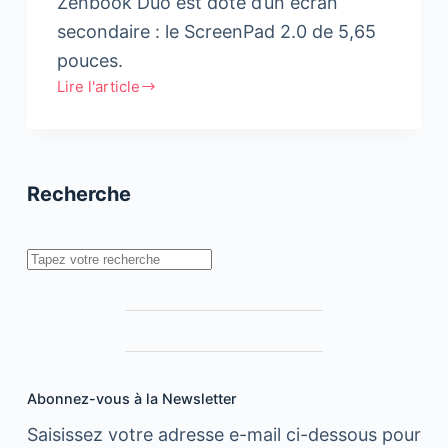
Zenbook Duo est doté d’un écran
secondaire : le ScreenPad 2.0 de 5,65
pouces.
Lire l'article
ASUS
dévoile
ses
gammes
Recherche
ZenBook
et
VivoBook
Rechercher
Abonnez-vous à la Newsletter
Saisissez votre adresse e-mail ci-dessous pour