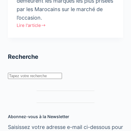
demeurent les marques les plus prisées
par les Marocains sur le marché de
l’occasion.
Lire l'article
Etude
Avito
:
Marché
Recherche
des
voitures
d’occasion
Rechercher
Abonnez-vous à la Newsletter
Saisissez votre adresse e-mail ci-dessous pour