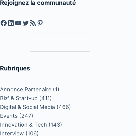
Rejoignez la communauté
Facebook
LinkedIn
YouTube
Twitter
Feed RSS
Pinterest
Rubriques
Annonce Partenaire
(1)
Biz' & Start-up
(411)
Digital & Social Media
(466)
Events
(247)
Innovation & Tech
(143)
Interview
(106)