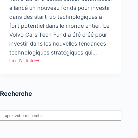
a lancé un nouveau fonds pour investir
dans des start-up technologiques à
fort potentiel dans le monde entier. Le
Volvo Cars Tech Fund a été créé pour
investir dans les nouvelles tendances
technologiques stratégiques qui…
Lire l'article
Volvo
Cars
inaugure
un
Recherche
fonds
d’investissement
axé
Rechercher
sur
les
start-
up