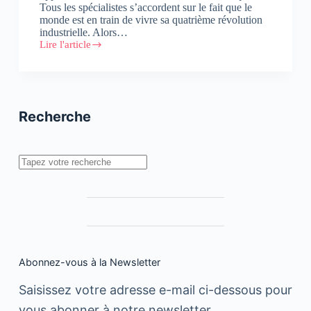
Tous les spécialistes s’accordent sur le fait que le
monde est en train de vivre sa quatrième révolution
industrielle. Alors…
Lire l'article
Nouvelle
économie
numérique
:
L’association
« Le
Recherche
Maroc
Digital »
soumet
6
Rechercher
propositions
Abonnez-vous à la Newsletter
Saisissez votre adresse e-mail ci-dessous pour
vous abonner à notre newsletter.