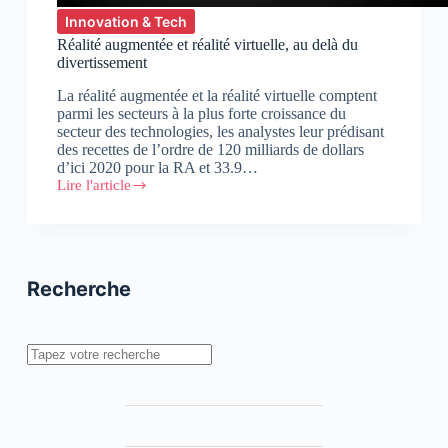
Innovation & Tech
Réalité augmentée et réalité virtuelle, au delà du
divertissement
La réalité augmentée et la réalité virtuelle comptent
parmi les secteurs à la plus forte croissance du
secteur des technologies, les analystes leur prédisant
des recettes de l’ordre de 120 milliards de dollars
d’ici 2020 pour la RA et 33.9…
Lire l'article
Réalité
augmentée
et
réalité
virtuelle,
au
Recherche
delà
du
divertissement
Rechercher