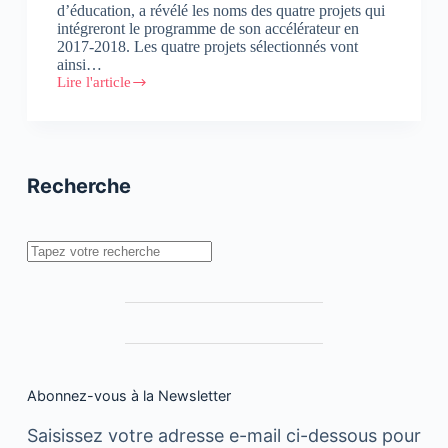
d’éducation, a révélé les noms des quatre projets qui
intégreront le programme de son accélérateur en
2017-2018. Les quatre projets sélectionnés vont
ainsi…
Lire l'article
WISE
annonce
les
quatre
projets
sélectionnées
Recherche
pour
rejoindre
son
accélérateur
Rechercher
Abonnez-vous à la Newsletter
Saisissez votre adresse e-mail ci-dessous pour