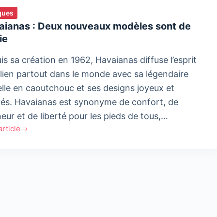
ques
aianas : Deux nouveaux modèles sont de
ie
is sa création en 1962, Havaianas diffuse l’esprit
ilien partout dans le monde avec sa légendaire
lle en caoutchouc et ses designs joyeux et
rés. Havaianas est synonyme de confort, de
eur et de liberté pour les pieds de tous,…
'article
anas
eaux
les
e